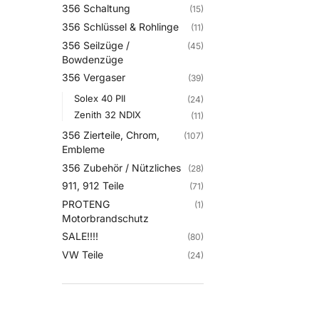
356 Schaltung
(15)
356 Schlüssel & Rohlinge
(11)
356 Seilzüge /
(45)
Bowdenzüge
356 Vergaser
(39)
Solex 40 PII
(24)
Zenith 32 NDIX
(11)
356 Zierteile, Chrom,
(107)
Embleme
356 Zubehör / Nützliches
(28)
911, 912 Teile
(71)
PROTENG
(1)
Motorbrandschutz
SALE!!!!
(80)
VW Teile
(24)