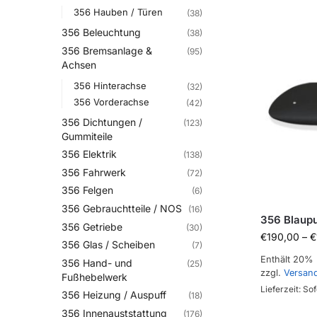
356 Hauben / Türen
(38)
356 Beleuchtung
(38)
356 Bremsanlage &
(95)
Achsen
356 Hinterachse
(32)
356 Vorderachse
(42)
356 Dichtungen /
(123)
Gummiteile
356 Elektrik
(138)
356 Fahrwerk
(72)
356 Felgen
(6)
356 Gebrauchtteile / NOS
(16)
356 Blaupu
356 Getriebe
(30)
€
190,00
–
€
356 Glas / Scheiben
(7)
Enthält 20%
356 Hand- und
(25)
zzgl.
Versan
Fußhebelwerk
Lieferzeit: Sof
356 Heizung / Auspuff
(18)
356 Innenauststattung
(176)