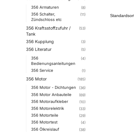
356 Armaturen
(8)
356 Schalter,
(11)
Zündschloss etc
356 Kraftsstoffzufuhr /
(53)
Tank
356 Kupplung
(3)
356 Literatur
(5)
356
(4)
Bedienungsanleitungen
356 Service
(1)
356 Motor
(185)
356 Motor - Dichtungen
(36)
356 Motor Anbauteile
(69)
356 Motoraufkleber
(10)
356 Motorelektrik
(33)
356 Motorteile
(29)
356 Motortest
(4)
356 Ölkreislauf
(38)