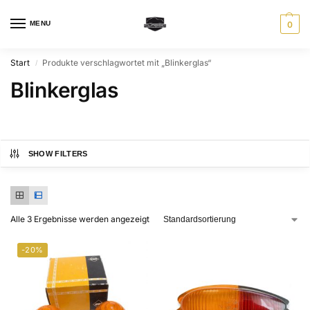
MENU
0
Start
Produkte verschlagwortet mit „Blinkerglas“
/
Blinkerglas
SHOW FILTERS
Alle 3 Ergebnisse werden angezeigt
-20%