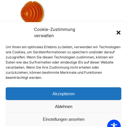
Cookie-Zustimmung
verwalten
Um Ihnen ein optimales Erlebnis zu bieten, verwenden wir Technologien
356, 356A Blinkerglas vorne,
wie Cookies, um Geräteinformationen zu speichern und/oder darauf
hinten (nicht AT2)
zuzugreifen. Wenn Sie diesen Technologien zustimmen, können wir
€
19,90
–
€
50,00
inkl. Mwst
Daten wie das Surfverhalten oder eindeutige IDs auf dieser Website
Enthält 20% Mwst
verarbeiten. Wenn Sie ihre Zustimmung nicht erteilen oder
zzgl.
Versand
zurückziehen, können bestimmte Merkmale und Funktionen
beeinträchtigt werden.
Lieferzeit: Sofort lieferbar
Ausführung wählen
Akzeptieren
Add to Compare
Ablehnen
Add to Wishlist
Einstellungen ansehen
Alle 3 Ergebnisse werden angezeigt