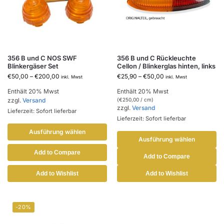
356 B und C NOS SWF
356 B und C Rückleuchte
Blinkergäser Set
Cellon / Blinkerglas hinten, links
€
50,00
–
€
200,00
€
25,90
–
€
50,00
inkl. Mwst
inkl. Mwst
Enthält 20% Mwst
Enthält 20% Mwst
zzgl.
Versand
(
€
250,00
/ cm)
zzgl.
Versand
Lieferzeit: Sofort lieferbar
Lieferzeit: Sofort lieferbar
Ausführung wählen
Ausführung wählen
Add to Compare
Add to Compare
Add to Wishlist
Add to Wishlist
-20%