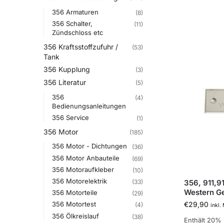
356 Armaturen
(8)
356 Schalter,
(11)
Zündschloss etc
356 Kraftsstoffzufuhr /
(53)
Tank
356 Kupplung
(3)
356 Literatur
(5)
356
(4)
Bedienungsanleitungen
356 Service
(1)
356 Motor
(185)
356 Motor - Dichtungen
(36)
356 Motor Anbauteile
(69)
356 Motoraufkleber
(10)
356 Motorelektrik
356, 911,9
(33)
Western G
356 Motorteile
(29)
€
29,90
356 Motortest
(4)
inkl.
356 Ölkreislauf
(38)
Enthält 20%