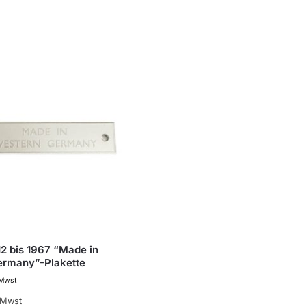
12 bis 1967 “Made in
ermany”-Plakette
 Mwst
 Mwst