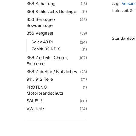
356 Schaltung
zzgl.
Versan
(15)
Lieferzeit: Sof
356 Schlüssel & Rohlinge
(11)
356 Seilzüge /
(45)
Bowdenzüge
356 Vergaser
(39)
Solex 40 PII
(24)
Zenith 32 NDIX
(11)
356 Zierteile, Chrom,
(107)
Embleme
356 Zubehör / Nützliches
(28)
911, 912 Teile
(71)
PROTENG
(1)
Motorbrandschutz
SALE!!!!
(80)
VW Teile
(24)