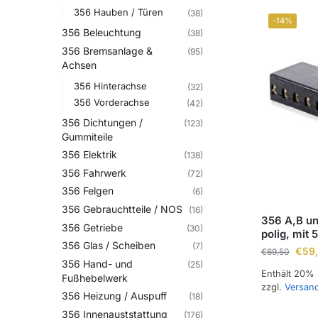
356 Hauben / Türen
(38)
-14%
356 Beleuchtung
(38)
356 Bremsanlage &
(95)
Achsen
356 Hinterachse
(32)
356 Vorderachse
(42)
356 Dichtungen /
(123)
Gummiteile
356 Elektrik
(138)
356 Fahrwerk
(72)
356 Felgen
(6)
356 Gebrauchtteile / NOS
(16)
356 A,B un
356 Getriebe
(30)
polig, mit
356 Glas / Scheiben
(7)
€
59
€
69,50
356 Hand- und
(25)
Enthält 20%
Fußhebelwerk
zzgl.
Versan
356 Heizung / Auspuff
(18)
356 Innenauststattung
(176)