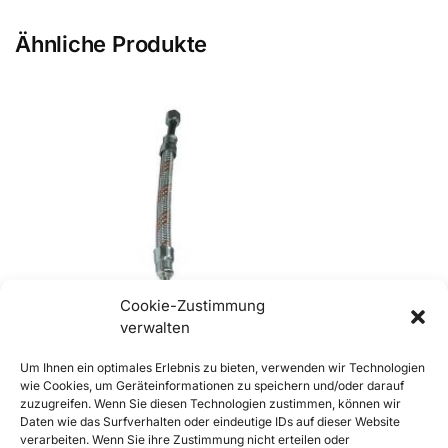
Ähnliche Produkte
Cookie-Zustimmung
verwalten
Um Ihnen ein optimales Erlebnis zu bieten, verwenden wir Technologien
wie Cookies, um Geräteinformationen zu speichern und/oder darauf
zuzugreifen. Wenn Sie diesen Technologien zustimmen, können wir
Daten wie das Surfverhalten oder eindeutige IDs auf dieser Website
356 und frühe 356A Öleinlaufschlauch
356 Ölauslauf
verarbeiten. Wenn Sie ihre Zustimmung nicht erteilen oder
€
22,90
€
25,90
inkl. Mwst
inkl. Mwst