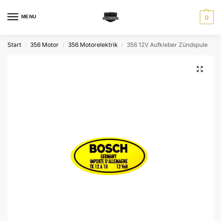
MENU
0
Start
356 Motor
356 Motorelektrik
356 12V Aufkleber Zündspule
/
/
/