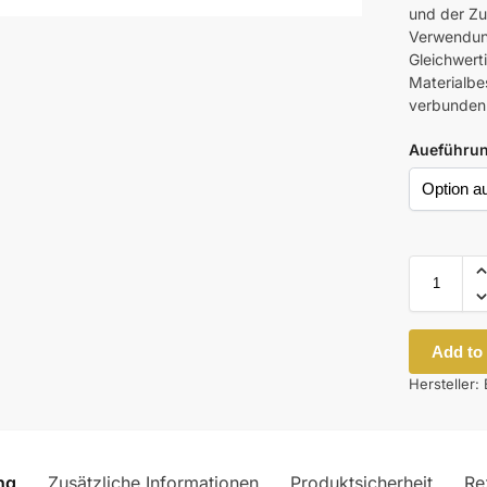
und der Z
Verwendung
Gleichwerti
Materialbes
verbunden
Aueführu
Add to
Hersteller:
ng
Zusätzliche Informationen
Produktsicherheit
Re