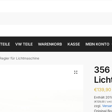
 TEILE
VW TEILE
WARENKORB
KASSE
MEIN KONTO
Regler für Lichtmaschine
356 
Lic
€
139,90
Enthält 20
(
€
129,00
/ cm)
zzgl.
Versa
Original B