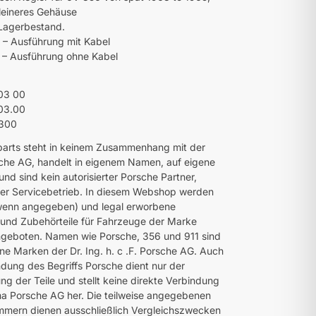
kleineres Gehäuse
 Lagerbestand.
– Ausführung mit Kabel
 – Ausführung ohne Kabel
03 00
03.00
300
parts steht in keinem Zusammenhang mit der
che AG, handelt in eigenem Namen, auf eigene
nd sind kein autorisierter Porsche Partner,
er Servicebetrieb. In diesem Webshop werden
(wenn angegeben) und legal erworbene
e und Zubehörteile für Fahrzeuge der Marke
geboten. Namen wie Porsche, 356 und 911 sind
ne Marken der Dr. Ing. h. c .F. Porsche AG. Auch
dung des Begriffs Porsche dient nur der
ng der Teile und stellt keine direkte Verbindung
ma Porsche AG her. Die teilweise angegebenen
mmern dienen ausschließlich Vergleichszwecken