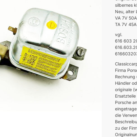
silbernes 
Neu, alter
VA 7V 50A 
TA 7V 45A
vgl.
616 603 2
616.603.2
61660320
Classiccar
Firma Pors
Rechnung u
Händler od
originale 
Ersatzteil
Porsche an
eingetrage
die Verwen
Beschreibu
zu der Fir
Originalnu