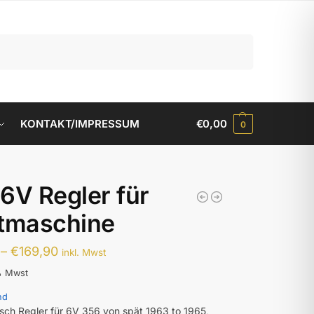
Suchen
KONTAKT/IMPRESSUM
€
0,00
0
6V Regler für
htmaschine
–
€
169,90
inkl. Mwst
% Mwst
nd
osch Regler für 6V 356 von spät 1963 to 1965,