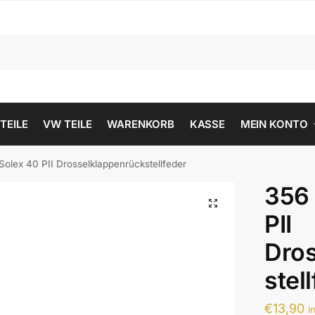
 TEILE
VW TEILE
WARENKORB
KASSE
MEIN KONTO
 Solex 40 PII Drosselklappenrückstellfeder
356 
PII
Dros
stel
€
13,90
i