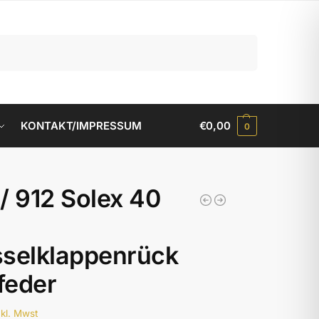
Suchen
KONTAKT/IMPRESSUM
€
0,00
0
/ 912 Solex 40
selklappenrück
lfeder
nkl. Mwst