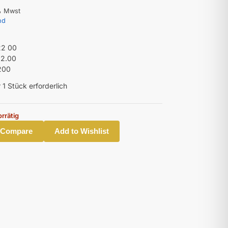
% Mwst
nd
22 00
22.00
200
 1 Stück erforderlich
orrätig
 Compare
Add to Wishlist