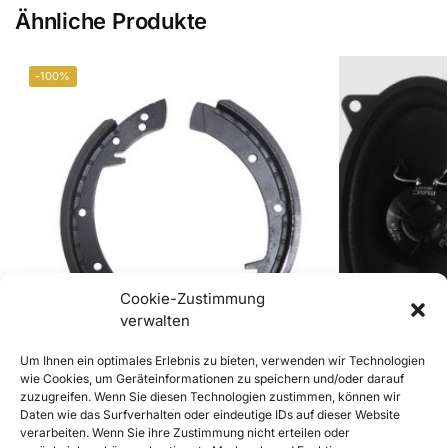
Ähnliche Produkte
-100%
Cookie-Zustimmung
verwalten
Um Ihnen ein optimales Erlebnis zu bieten, verwenden wir Technologien
wie Cookies, um Geräteinformationen zu speichern und/oder darauf
zuzugreifen. Wenn Sie diesen Technologien zustimmen, können wir
1 Satz (2Stück) Original 356 Bremsbacken im
356 A und BT5
Daten wie das Surfverhalten oder eindeutige IDs auf dieser Website
Tausch (7 mm)
Stück)
verarbeiten. Wenn Sie ihre Zustimmung nicht erteilen oder
€
0,00
€
49,90
€
139,00
inkl. Mwst
inkl. Mwst