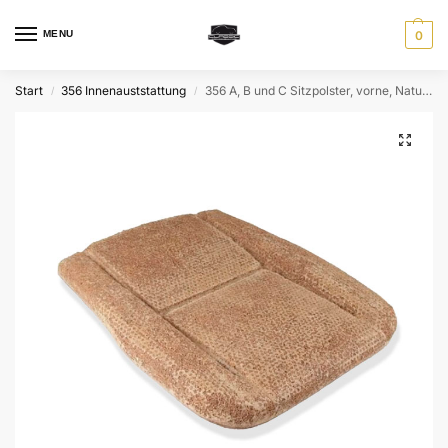
MENU
0
Start
356 Innenauststattung
356 A, B und C Sitzpolster, vorne, Naturhaarmischung, links oder rechts
/
/