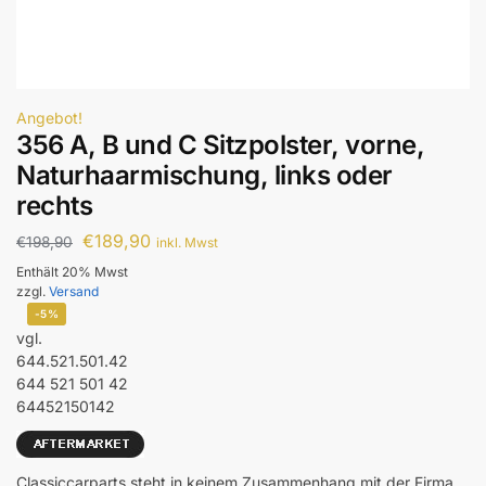
Angebot!
356 A, B und C Sitzpolster, vorne,
Naturhaarmischung, links oder
rechts
€
189,90
€
198,90
inkl. Mwst
Enthält 20% Mwst
zzgl.
Versand
-5%
vgl.
644.521.501.42
644 521 501 42
64452150142
Classiccarparts steht in keinem Zusammenhang mit der Firma