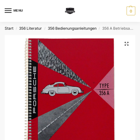
MENU
0
Start
356 Literatur
356 Bedienungsanleitungen
356 A Betriebsanleitung – Porsche Original Nachdruck, dt.
/
/
/