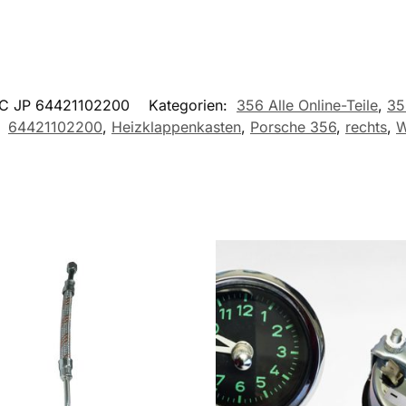
C JP 64421102200
Kategorien:
356 Alle Online-Teile
,
35
:
64421102200
,
Heizklappenkasten
,
Porsche 356
,
rechts
,
W