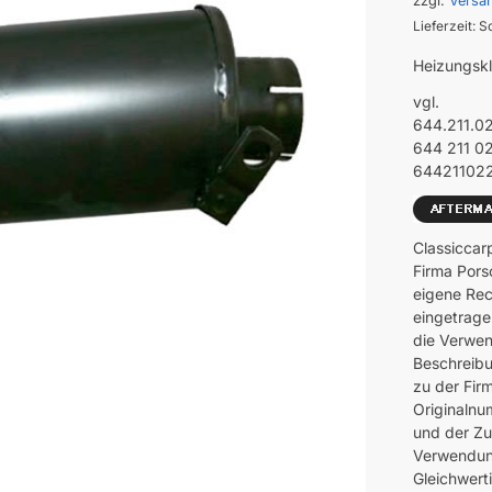
zzgl.
Versa
Lieferzeit: S
Heizungskl
vgl.
644.211.0
644 211 0
64421102
Classiccar
Firma Pors
eigene Rec
eingetrage
die Verwen
Beschreibu
zu der Fir
Originalnu
und der Z
Verwendung
Gleichwerti