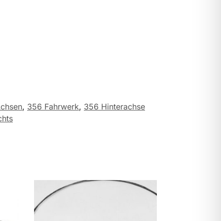
Achsen
,
356 Fahrwerk
,
356 Hinterachse
chts