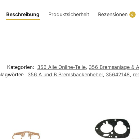
Beschreibung
Produktsicherheit
Rezensionen
0
1
Kategorien:
356 Alle Online-Teile
,
356 Bremsanlage & 
lagwörter:
356 A und B Bremsbackenhebel
,
35642148
,
re