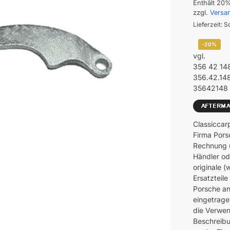
Enthält 20
zzgl.
Versa
Lieferzeit: S
-20%
vgl.
356 42 14
356.42.14
35642148
Classiccar
Firma Pors
Rechnung u
Händler od
originale 
Ersatzteil
Porsche an
eingetrage
die Verwen
Beschreibu