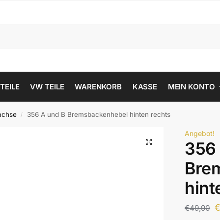
 TEILE
VW TEILE
WARENKORB
KASSE
MEIN KONTO
achse
356 A und B Bremsbackenhebel hinten rechts
/
Angebot!
356 
Bre
hint
€
49,90