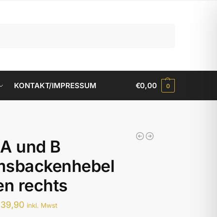
Suchen
KONTAKT/IMPRESSUM
€
0,00
0
A und B
msbackenhebel
en rechts
€
39,90
inkl. Mwst