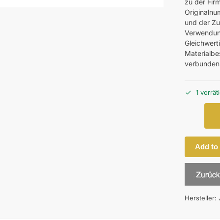
zu der Fir
Originalnu
und der Z
Verwendung
Gleichwerti
Materialbes
verbunden
1 vorrät
Add to
Hersteller: