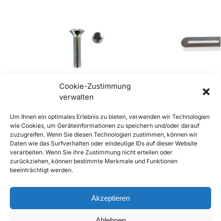
Cookie-Zustimmung
verwalten
Um Ihnen ein optimales Erlebnis zu bieten, verwenden wir Technologien
wie Cookies, um Geräteinformationen zu speichern und/oder darauf
zuzugreifen. Wenn Sie diesen Technologien zustimmen, können wir
356 B/C Schraube Kennzeichenleuchte
356 Halterung 
Daten wie das Surfverhalten oder eindeutige IDs auf dieser Website
€
1,90
€
29,90
inkl. Mwst
inkl. Mwst
verarbeiten. Wenn Sie ihre Zustimmung nicht erteilen oder
zurückziehen, können bestimmte Merkmale und Funktionen
Enthält 20% Mwst
Enthält 20% Mw
beeinträchtigt werden.
zzgl.
Versand
zzgl.
Versand
Lieferzeit: Sofort lieferbar
Lieferzeit: Sofort 
Akzeptieren
In den Warenkorb
Ablehnen
Add to Compare