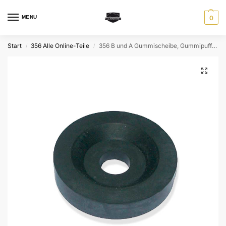
MENU
0
Start
356 Alle Online-Teile
356 B und A Gummischeibe, Gummipuffer für Stoßstange hinten, seitlich
/
/