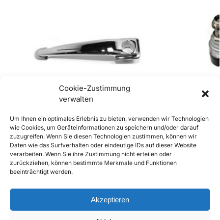
Cookie-Zustimmung
verwalten
Um Ihnen ein optimales Erlebnis zu bieten, verwenden wir Technologien
wie Cookies, um Geräteinformationen zu speichern und/oder darauf
zuzugreifen. Wenn Sie diesen Technologien zustimmen, können wir
Daten wie das Surfverhalten oder eindeutige IDs auf dieser Website
Türgriff 356 356A T1
356 A B und C
verarbeiten. Wenn Sie ihre Zustimmung nicht erteilen oder
Set
€
237,00
inkl. Mwst
zurückziehen, können bestimmte Merkmale und Funktionen
€
449,00
inkl. Mws
beeinträchtigt werden.
Enthält 20% Mwst
Enthält 20% Mw
zzgl.
Versand
zzgl.
Versand
Lieferzeit: Sofort lieferbar
Akzeptieren
In den Warenkorb