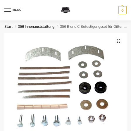
MENU
0
Start
356 Innenauststattung
356 B und C Befestigungsset für Gitter für Nebelscheinwerfer
/
/