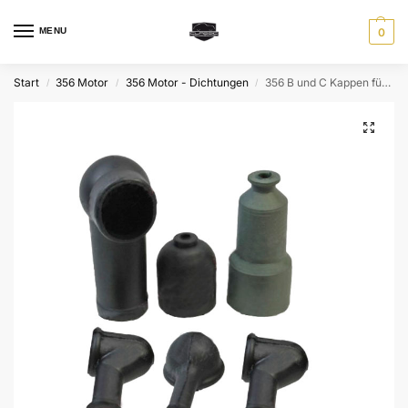
MENU
0
Start
356 Motor
356 Motor - Dichtungen
356 B und C Kappen für Kabelanschlüsse – Set
/
/
/