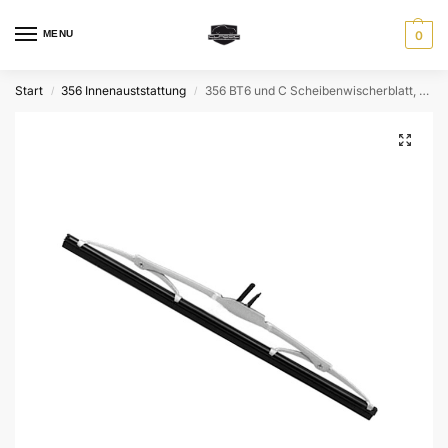
MENU
0
Start
356 Innenauststattung
356 BT6 und C Scheibenwischerblatt, silber matt
/
/