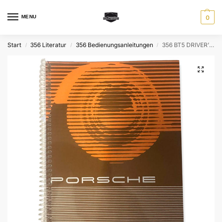
MENU
0
Start
356 Literatur
356 Bedienungsanleitungen
356 BT5 DRIVER’S MANUAL – Original Nachdruck WKD 460120, engl.
/
/
/