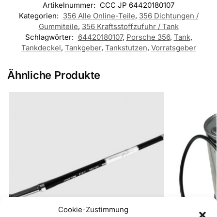
Artikelnummer:
CCC JP 64420180107
Kategorien:
356 Alle Online-Teile
,
356 Dichtungen /
Gummiteile
,
356 Kraftsstoffzufuhr / Tank
Schlagwörter:
64420180107
,
Porsche 356
,
Tank
,
Tankdeckel
,
Tankgeber
,
Tankstutzen
,
Vorratsgeber
Ähnliche Produkte
Cookie-Zustimmung