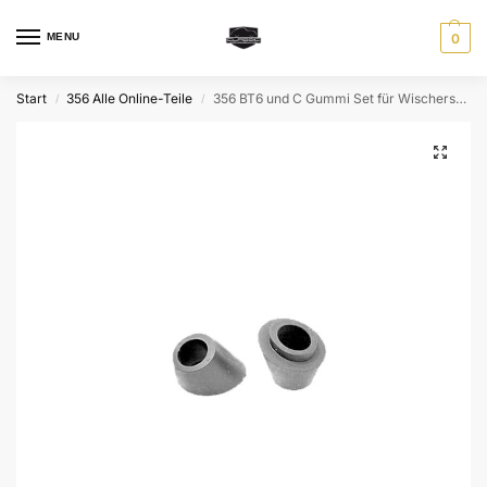
MENU
0
Start
356 Alle Online-Teile
356 BT6 und C Gummi Set für Wischerschaft (2 Stk.)
/
/