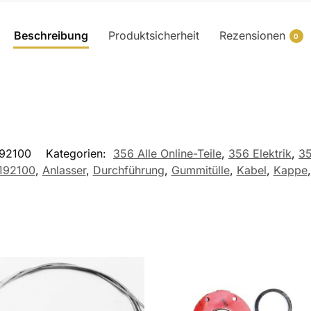
Beschreibung
Produktsicherheit
Rezensionen
0
192100
Kategorien:
356 Alle Online-Teile
,
356 Elektrik
,
35
192100
,
Anlasser
,
Durchführung
,
Gummitülle
,
Kabel
,
Kappe