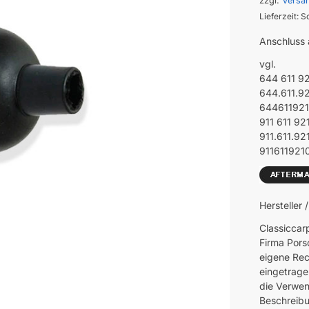
zzgl.
Versa
Lieferzeit: S
Anschluss
vgl.
644 611 9
644.611.9
64461192
911 611 92
911.611.92
911611921
Hersteller
Classiccar
Firma Pors
eigene Rec
eingetrage
die Verwen
Beschreibu