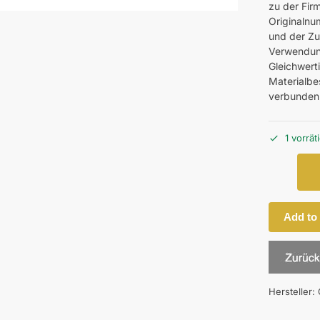
zu der Fir
Originalnu
und der Z
Verwendung
Gleichwerti
Materialbes
verbunden
1 vorrät
Add to
Hersteller: