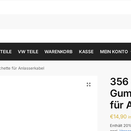
 TEILE
VW TEILE
WARENKORB
KASSE
MEIN KONTO
ette für Anlasserkabel
356
Gum
für 
€
14,90
i
Enthält 20