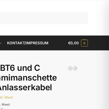
Suchen
KONTAKT/IMPRESSUM
€
0,00
0
 BT6 und C
mimanschette
Anlasserkabel
nkl. Mwst
% Mwst