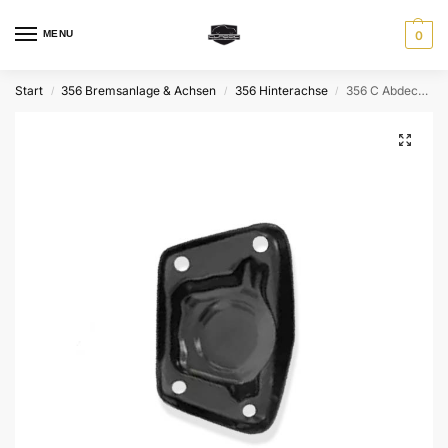
MENU
0
Start
356 Bremsanlage & Achsen
356 Hinterachse
356 C Abdeckung für Drehstab, Federstab, aussen
/
/
/