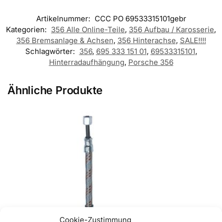
Artikelnummer:
CCC PO 69533315101gebr
Kategorien:
356 Alle Online-Teile
,
356 Aufbau / Karosserie
,
356 Bremsanlage & Achsen
,
356 Hinterachse
,
SALE!!!!
Schlagwörter:
356
,
695 333 151 01
,
69533315101
,
Hinterradaufhängung
,
Porsche 356
Ähnliche Produkte
Cookie-Zustimmung