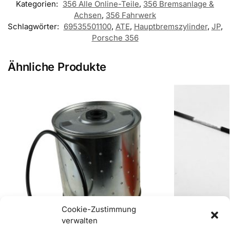
Kategorien:
356 Alle Online-Teile
,
356 Bremsanlage &
Achsen
,
356 Fahrwerk
Schlagwörter:
69535501100
,
ATE
,
Hauptbremszylinder
,
JP
,
Porsche 356
Ähnliche Produkte
Cookie-Zustimmung
verwalten