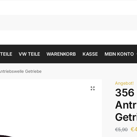
 TEILE
VW TEILE
WARENKORB
KASSE
MEIN KONTO
Antriebswelle Getriebe
Angebot!
356 
Antr
Getr
€
€
5,90