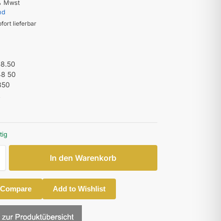
% Mwst
nd
ofort lieferbar
48.50
48 50
850
A
B
tig
In den Warenkorb
 Compare
Add to Wishlist