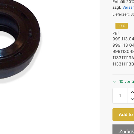
Enthält 20
zzgl.
Versa
Lieferzeit: S
-17%
vgl.
999.113.0
999 113 0
99911304
113311113
113311113
10 vorrä
Add to