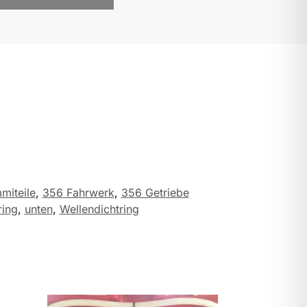
miteile
,
356 Fahrwerk
,
356 Getriebe
ing
,
unten
,
Wellendichtring