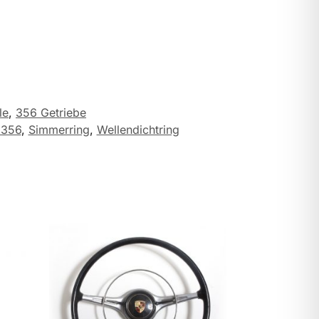
le
,
356 Getriebe
 356
,
Simmerring
,
Wellendichtring