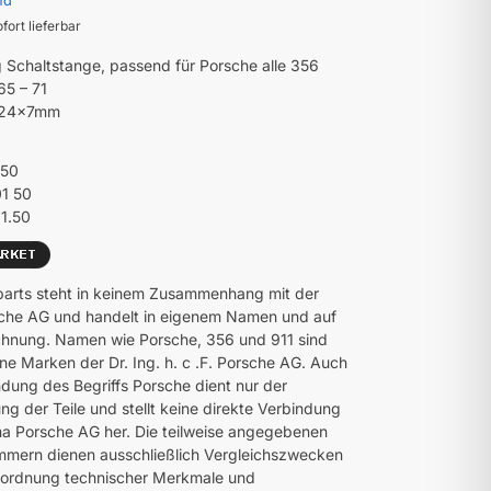
nd
ofort lieferbar
 Schaltstange, passend für Porsche alle 356
65 – 71
x24x7mm
150
01 50
1.50
parts steht in keinem Zusammenhang mit der
che AG und handelt in eigenem Namen und auf
hnung. Namen wie Porsche, 356 und 911 sind
ne Marken der Dr. Ing. h. c .F. Porsche AG. Auch
dung des Begriffs Porsche dient nur der
ng der Teile und stellt keine direkte Verbindung
ma Porsche AG her. Die teilweise angegebenen
mmern dienen ausschließlich Vergleichszwecken
uordnung technischer Merkmale und