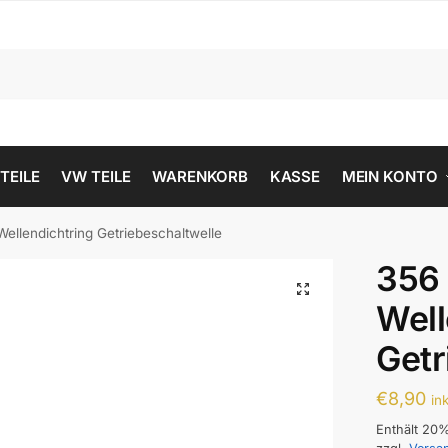
 TEILE
VW TEILE
WARENKORB
KASSE
MEIN KONTO
ellendichtring Getriebeschaltwelle
356 
Well
Getr
€
8,90
in
Enthält 20