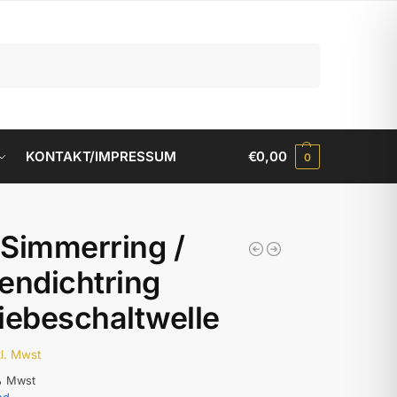
Suchen
KONTAKT/IMPRESSUM
€
0,00
0
Simmerring /
endichtring
iebeschaltwelle
kl. Mwst
% Mwst