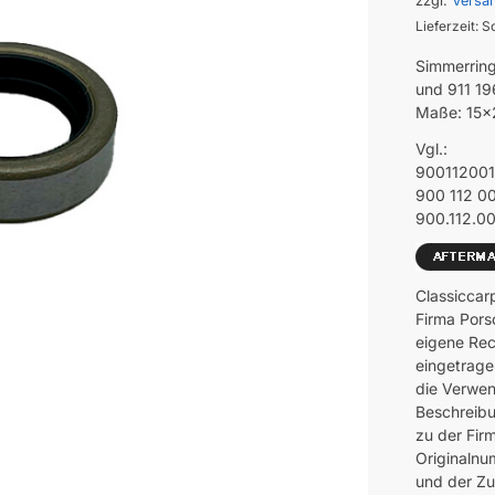
zzgl.
Versa
Lieferzeit: S
Simmerring
und 911 19
Maße: 15
Vgl.:
90011200
900 112 0
900.112.00
Classiccar
Firma Pors
eigene Rec
eingetrage
die Verwen
Beschreibu
zu der Fir
Originalnu
und der Z