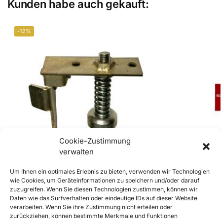
Kunden habe auch gekauft:
-12%
Cookie-Zustimmung
verwalten
Um Ihnen ein optimales Erlebnis zu bieten, verwenden wir Technologien
wie Cookies, um Geräteinformationen zu speichern und/oder darauf
zuzugreifen. Wenn Sie diesen Technologien zustimmen, können wir
356 A und B Fronthauben- /
356 BT6 und C 
Daten wie das Surfverhalten oder eindeutige IDs auf dieser Website
Kofferraumdeckelschloss, Oberteil
Luftdüse Koff
verarbeiten. Wenn Sie ihre Zustimmung nicht erteilen oder
€
149,00
€
5,90
€
169,00
inkl. Mwst
inkl. Mwst
zurückziehen, können bestimmte Merkmale und Funktionen