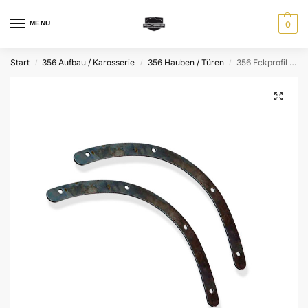
MENU
0
Start
356 Aufbau / Karosserie
356 Hauben / Türen
356 Eckprofil für Dichtung, Kofferraum, Fronthauben
/
/
/