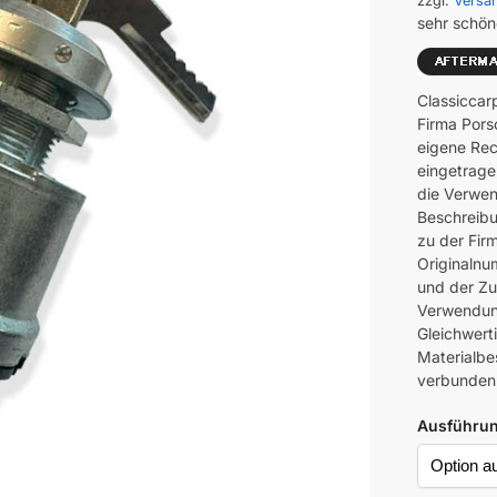
zzgl.
Versa
sehr schön
Classiccar
Firma Pors
eigene Rec
eingetrage
die Verwen
Beschreibu
zu der Fir
Originalnu
und der Z
Verwendung
Gleichwerti
Materialbes
verbunden
Ausführu