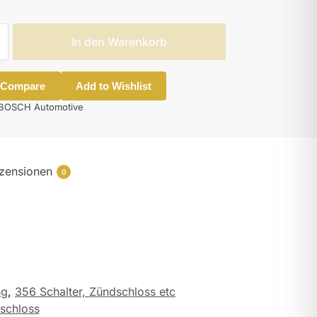
In den Warenkorb
 Compare
Add to Wishlist
BOSCH Automotive
zensionen
0
ng
,
356 Schalter, Zündschloss etc
schloss