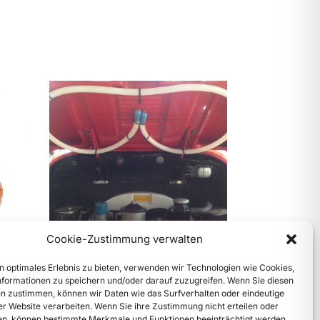
Cookie-Zustimmung verwalten
Out of stock
n optimales Erlebnis zu bieten, verwenden wir Technologien wie Cookies,
Proteng – das automatische
formationen zu speichern und/oder darauf zuzugreifen. Wenn Sie diesen
Brandlöschsystem für Oldtimer
n zustimmen, können wir Daten wie das Surfverhalten oder eindeutige
und PKW
ser Website verarbeiten. Wenn Sie ihre Zustimmung nicht erteilen oder
n, können bestimmte Merkmale und Funktionen beeinträchtigt werden.