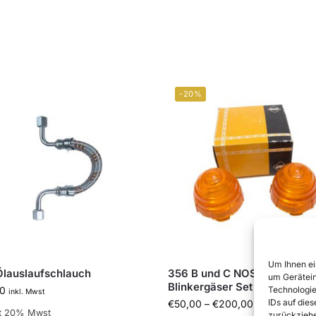
-20%
Um Ihnen ei
lauslaufschlauch
356 B und C NOS SWF
um Gerätein
Blinkergäser Set
Technologie
0
inkl. Mwst
IDs auf die
€
50,00
–
€
200,00
inkl. Mwst
lt 20% Mwst
zurückziehe