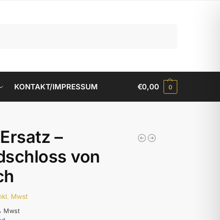
Suchen
KONTAKT/IMPRESSUM
€
0,00
0
Ersatz –
dschloss von
ch
nkl. Mwst
% Mwst