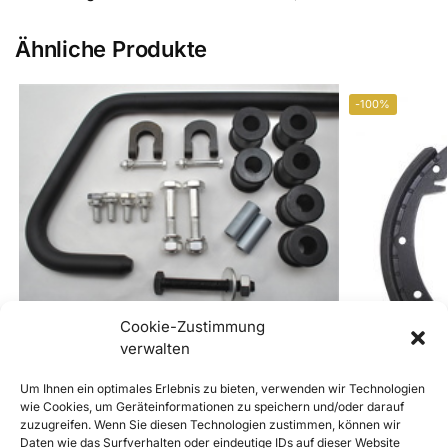
Ähnliche Produkte
-100%
Cookie-Zustimmung
356 Stabilisator 17,5 mm
verwalten
€
690,00
inkl. Mwst
Enthält 20% Mwst
Um Ihnen ein optimales Erlebnis zu bieten, verwenden wir Technologien
zzgl.
Versand
wie Cookies, um Geräteinformationen zu speichern und/oder darauf
zuzugreifen. Wenn Sie diesen Technologien zustimmen, können wir
Lieferzeit: ca. 14 Werktage
1 Satz (2Stück
Daten wie das Surfverhalten oder eindeutige IDs auf dieser Website
Tausch (7 mm)