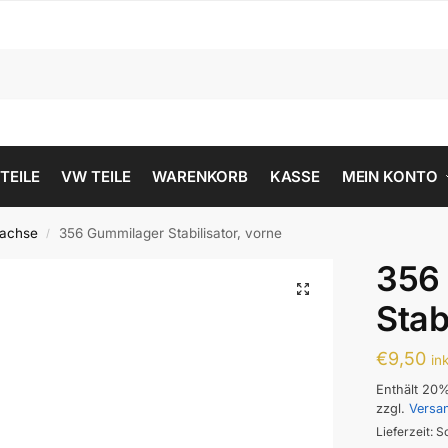
 TEILE
VW TEILE
WARENKORB
KASSE
MEIN KONTO
rachse
356 Gummilager Stabilisator, vorne
/
356
Stab
€
9,50
in
Enthält 20
zzgl.
Versa
Lieferzeit: S