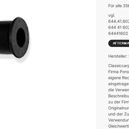
Für alle 3
vgl.
644.41.60
644 41 60
64441602
Hersteller
Classiccar
Firma Pors
eigene Rec
eingetrage
die Verwen
Beschreibu
zu der Fir
Originalnu
und der Z
Verwendung
Gleichwerti