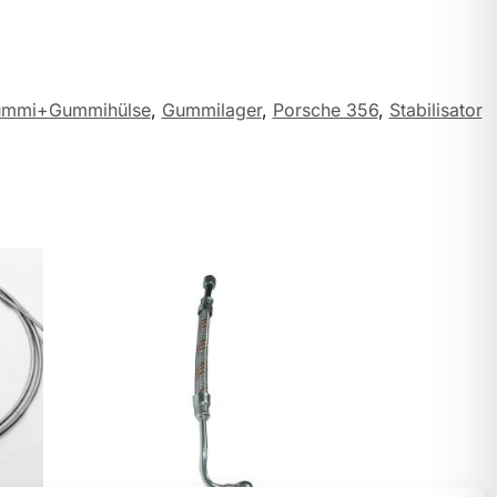
mmi+Gummihülse
,
Gummilager
,
Porsche 356
,
Stabilisator