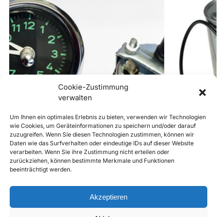
Cookie-Zustimmung
verwalten
Um Ihnen ein optimales Erlebnis zu bieten, verwenden wir Technologien
Out of stock
wie Cookies, um Geräteinformationen zu speichern und/oder darauf
zuzugreifen. Wenn Sie diesen Technologien zustimmen, können wir
Daten wie das Surfverhalten oder eindeutige IDs auf dieser Website
Quartzuhr für Armaturenbrett für 356A, B und
356 Ölfilter
verarbeiten. Wenn Sie ihre Zustimmung nicht erteilen oder
C, 12V, VDO Style (50-65)
€
14,90
inkl. Mwst
zurückziehen, können bestimmte Merkmale und Funktionen
€
190,00
inkl. Mwst
beeinträchtigt werden.
Enthält 20% Mw
Enthält 20% Mwst
zzgl.
Versand
zzgl.
Versand
Lieferzeit: Sofort 
Akzeptieren
Weiterlesen
Add to Compare