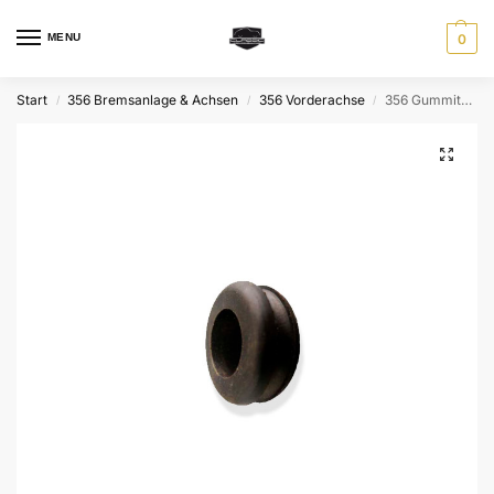
MENU
0
Start
356 Bremsanlage & Achsen
356 Vorderachse
356 Gummitülle Benzinhahnhebel und Gebläsekasten
/
/
/