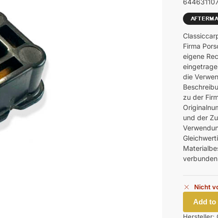
64463110
Classiccar
Firma Pors
eigene Rec
eingetrage
die Verwen
Beschreibu
zu der Fir
Originalnu
und der Z
Verwendung
Gleichwerti
Materialbes
verbunden
Nicht v
Add to
Hersteller: