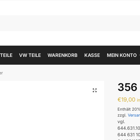
 TEILE
VW TEILE
WARENKORB
KASSE
MEIN KONTO
er
356
€
19,00
i
Enthält 20
zzgl.
Versa
vgl.
644.631.1
644 631 1