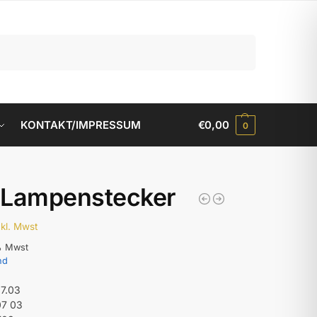
Suchen
KONTAKT/IMPRESSUM
€
0,00
0
 Lampenstecker
nkl. Mwst
% Mwst
nd
07.03
07 03