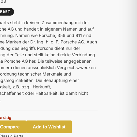
703
parts steht in keinem Zusammenhang mit der
che AG und handelt in eigenem Namen und auf
hnung. Namen wie Porsche, 356 und 911 sind
ne Marken der Dr. Ing. h. c .F. Porsche AG. Auch
dung des Begriffs Porsche dient nur der
ng der Teile und stellt keine direkte Verbindung
ma Porsche AG her. Die teilweise angegebenen
mmern dienen ausschließlich Vergleichszwecken
uordnung technischer Merkmale und
smöglichkeiten. Die Behauptung einer
gkeit, z.B. bzgl. Herkunft,
chaffenheit oder Haltbarkeit, ist damit nicht
.
orrätig
 Compare
Add to Wishlist
Classic Parts