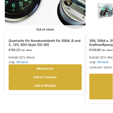
Out of stock
Quartzuhr für Armaturenbrett für 356A, B und
356, 356A u. 
C, 12V, VDO Style (50-65)
Kraftstoffpump
€
190,00
€
149,90
inkl. Mwst
inkl. Mwst
Enthält 20% Mwst
Enthält 20% Mw
zzgl.
Versand
zzgl.
Versand
Lieferzeit: Sofort 
Weiterlesen
Add to Compare
Add to Wishlist