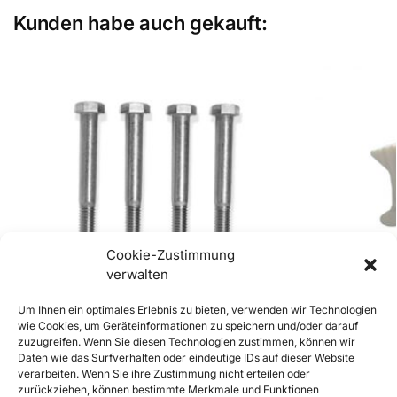
Kunden habe auch gekauft:
Cookie-Zustimmung
verwalten
Um Ihnen ein optimales Erlebnis zu bieten, verwenden wir Technologien
wie Cookies, um Geräteinformationen zu speichern und/oder darauf
zuzugreifen. Wenn Sie diesen Technologien zustimmen, können wir
Daten wie das Surfverhalten oder eindeutige IDs auf dieser Website
356 Lietz Gepäckträger Montageset
356 Lietz Gepä
verarbeiten. Wenn Sie ihre Zustimmung nicht erteilen oder
€
19,90
€
39,90
–
€
50,00
inkl. Mwst
zurückziehen, können bestimmte Merkmale und Funktionen