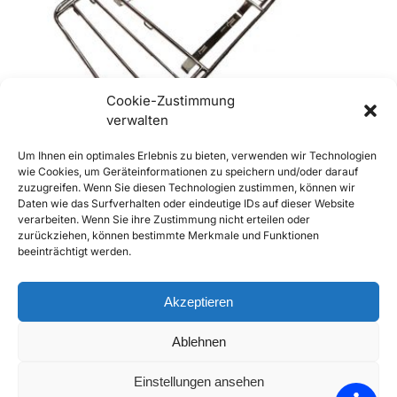
Cookie-Zustimmung
verwalten
Um Ihnen ein optimales Erlebnis zu bieten, verwenden wir Technologien
wie Cookies, um Geräteinformationen zu speichern und/oder darauf
zuzugreifen. Wenn Sie diesen Technologien zustimmen, können wir
356 Gepäckträger / Gepäckbrücke Lietz
356 Lietz Gepä
Daten wie das Surfverhalten oder eindeutige IDs auf dieser Website
Edelstahl Porsche 365
€
6,90
inkl. Mwst
verarbeiten. Wenn Sie ihre Zustimmung nicht erteilen oder
€
499,00
–
€
590,00
inkl. Mwst
zurückziehen, können bestimmte Merkmale und Funktionen
Enthält 20% Mw
beeinträchtigt werden.
Enthält 20% Mwst
zzgl.
Versand
zzgl.
Versand
Lieferzeit: Sofort 
Lieferzeit: Sofort lieferbar
Akzeptieren
Ausführung wählen
Ablehnen
Add to Compare
Einstellungen ansehen
Add to Wishlist