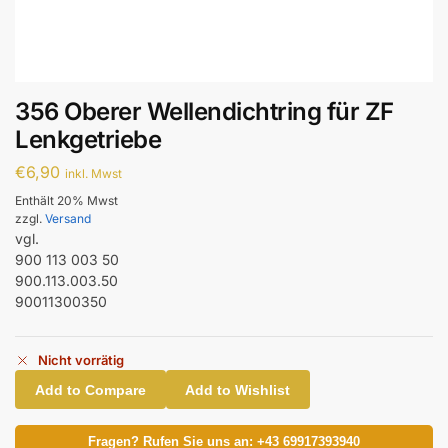
356 Oberer Wellendichtring für ZF
Lenkgetriebe
€
6,90
inkl. Mwst
Enthält 20% Mwst
zzgl.
Versand
vgl.
900 113 003 50
900.113.003.50
90011300350
Nicht vorrätig
Add to Compare
Add to Wishlist
Fragen? Rufen Sie uns an: +43 69917393940