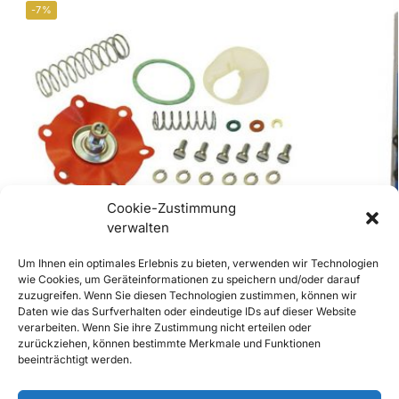
-7%
Cookie-Zustimmung
verwalten
Um Ihnen ein optimales Erlebnis zu bieten, verwenden wir Technologien
wie Cookies, um Geräteinformationen zu speichern und/oder darauf
zuzugreifen. Wenn Sie diesen Technologien zustimmen, können wir
356B-T6 u. 356 C, 912 Benzinpumpe,
356 Zylinderko
Daten wie das Surfverhalten oder eindeutige IDs auf dieser Website
Kraftstoffpumpe Reparatursatz
€
89,90
inkl. Mwst
verarbeiten. Wenn Sie ihre Zustimmung nicht erteilen oder
€
139,90
€
149,90
inkl. Mwst
zurückziehen, können bestimmte Merkmale und Funktionen
Enthält 20% Mw
beeinträchtigt werden.
Enthält 20% Mwst
zzgl.
Versand
zzgl.
Versand
Lieferzeit: Sofort 
Lieferzeit: Sofort lieferbar