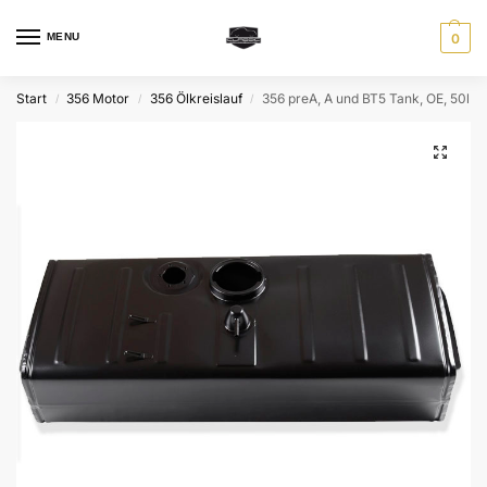
MENU
0
Start
356 Motor
356 Ölkreislauf
356 preA, A und BT5 Tank, OE, 50l
/
/
/