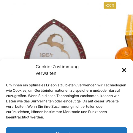
-20%
Cookie-Zustimmung
verwalten
Um Ihnen ein optimales Erlebnis zu bieten, verwenden wir Technologien
Out of stock
wie Cookies, um Geräteinformationen zu speichern und/oder darauf
zuzugreifen. Wenn Sie diesen Technologien zustimmen, können wir
Daten wie das Surfverhalten oder eindeutige IDs auf dieser Website
Grill Badge Zürs Arlberg Ski-Treffen 1964
356 B und C N
verarbeiten. Wenn Sie ihre Zustimmung nicht erteilen oder
€
210,00
€
50,00
–
€
200,
inkl. Mwst
zurückziehen, können bestimmte Merkmale und Funktionen
beeinträchtigt werden.
Enthält 20% Mwst
Enthält 20% Mw
zzgl.
Versand
zzgl.
Versand
Lieferzeit: Sofort 
Weiterlesen