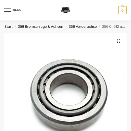
MENU
0
Start
356 Bremsanlage & Achsen
356 Vorderachse
356 C, 912 und 911 Radlager vorne innen
/
/
/