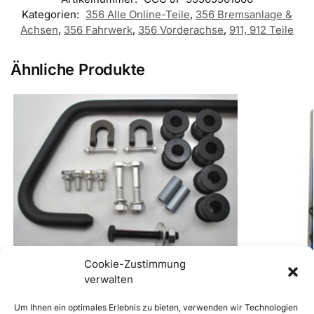
Kategorien:
356 Alle Online-Teile
,
356 Bremsanlage &
Achsen
,
356 Fahrwerk
,
356 Vorderachse
,
911, 912 Teile
Ähnliche Produkte
Cookie-Zustimmung
356 Stabilisator 17,5 mm
verwalten
€
690,00
inkl. Mwst
Enthält 20% Mwst
Um Ihnen ein optimales Erlebnis zu bieten, verwenden wir Technologien