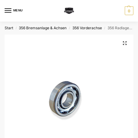
MENU
0
Start
356 Bremsanlage & Achsen
356 Vorderachse
356 Radlager vorne innen, für preA
/
/
/