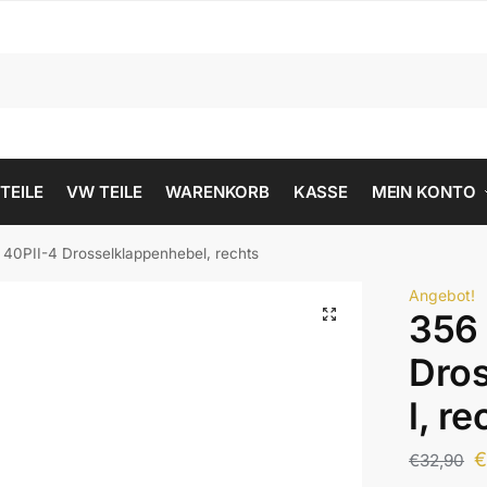
 TEILE
VW TEILE
WARENKORB
KASSE
MEIN KONTO
 40PII-4 Drosselklappenhebel, rechts
Angebot!
356 
Dro
l, re
€
32,90