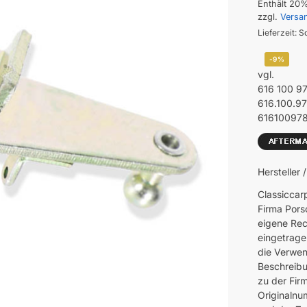
Enthält 20
zzgl.
Versa
Lieferzeit: S
-9%
vgl.
616 100 9
616.100.9
61610097
Hersteller 
Classiccar
Firma Pors
eigene Rec
eingetrage
die Verwen
Beschreibu
zu der Fir
Originalnu