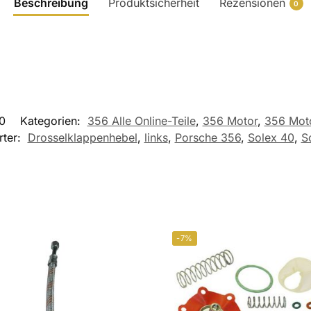
Beschreibung
Produktsicherheit
Rezensionen
0
0
Kategorien:
356 Alle Online-Teile
,
356 Motor
,
356 Moto
rter:
Drosselklappenhebel
,
links
,
Porsche 356
,
Solex 40
,
S
-7%