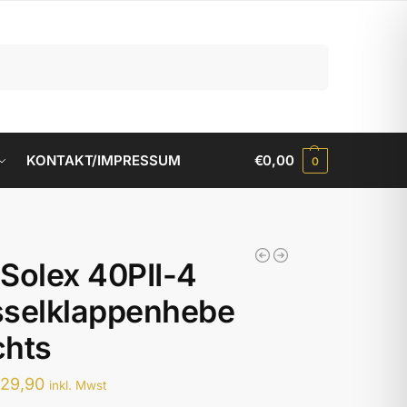
Suchen
KONTAKT/IMPRESSUM
€
0,00
0
Solex 40PII-4
sselklappenhebe
chts
€
29,90
inkl. Mwst