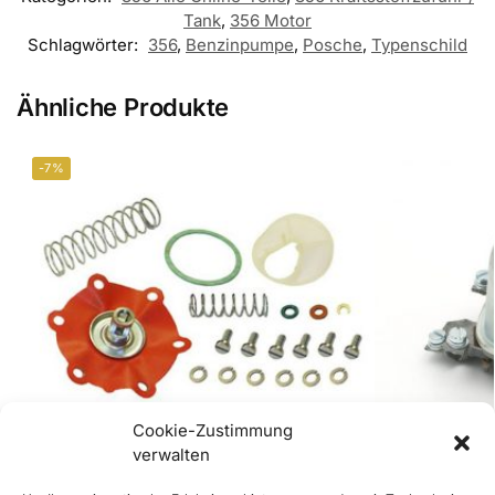
Tank
,
356 Motor
Schlagwörter:
356
,
Benzinpumpe
,
Posche
,
Typenschild
Ähnliche Produkte
-7%
Cookie-Zustimmung
verwalten