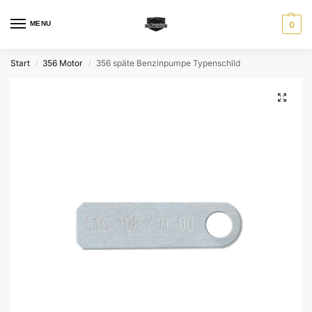
MENU
0
Start
356 Motor
356 späte Benzinpumpe Typenschild
/
/