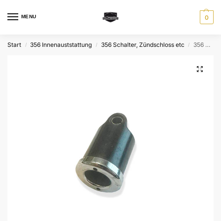
MENU
0
Start
356 Innenauststattung
356 Schalter, Zündschloss etc
356 Steckdose für Armaturenbrett, Original, gebraucht
/
/
/