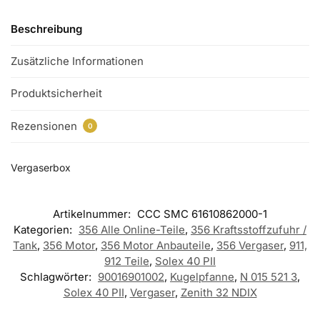
Beschreibung
Zusätzliche Informationen
Produktsicherheit
Rezensionen
0
Vergaserbox
Artikelnummer:
CCC SMC 61610862000-1
Kategorien:
356 Alle Online-Teile
,
356 Kraftsstoffzufuhr /
Tank
,
356 Motor
,
356 Motor Anbauteile
,
356 Vergaser
,
911,
912 Teile
,
Solex 40 PII
Schlagwörter:
90016901002
,
Kugelpfanne
,
N 015 521 3
,
Solex 40 PII
,
Vergaser
,
Zenith 32 NDIX