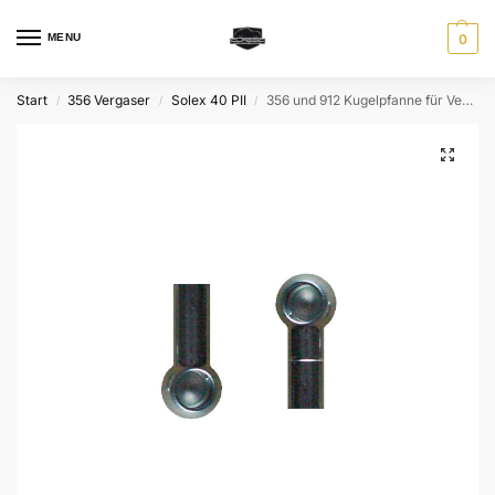
MENU
0
Start
356 Vergaser
Solex 40 PII
356 und 912 Kugelpfanne für Vergaser Druckstange – Rechtsgewinde bzw. Linksgewinde
/
/
/