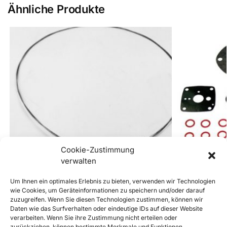
Ähnliche Produkte
Cookie-Zustimmung
verwalten
Um Ihnen ein optimales Erlebnis zu bieten, verwenden wir Technologien
wie Cookies, um Geräteinformationen zu speichern und/oder darauf
zuzugreifen. Wenn Sie diesen Technologien zustimmen, können wir
Heizklappenzug für 356A 1701mm
Vergaser Repar
Daten wie das Surfverhalten oder eindeutige IDs auf dieser Website
€
15,00
€
39,60
inkl. Mwst
inkl. Mwst
verarbeiten. Wenn Sie ihre Zustimmung nicht erteilen oder
zurückziehen, können bestimmte Merkmale und Funktionen