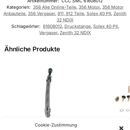
Artikelnummer:
CCC SMC 61608012
Kategorien:
356 Alle Online-Teile
,
356 Motor
,
356 Motor
Anbauteile
,
356 Vergaser
,
911, 912 Teile
,
Solex 40 PII
,
Zenith
32 NDIX
Schlagwörter:
61608012
,
Druckstange
,
Solex 40 PII
,
Vergaser
,
Zenith 32 NDIX
Ähnliche Produkte
Cookie-Zustimmung