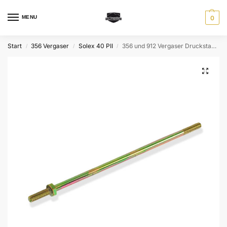
MENU
0
Start
356 Vergaser
Solex 40 PII
356 und 912 Vergaser Druckstange für Solex 40 PII und Zenith 32 NDIX L / R
/
/
/