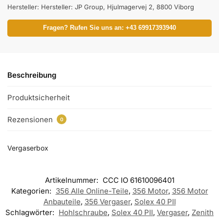
Hersteller:
Hersteller: JP Group, Hjulmagervej 2, 8800 Viborg
Fragen? Rufen Sie uns an: +43 69917393940
Beschreibung
Produktsicherheit
Rezensionen
0
Vergaserbox
Artikelnummer:
CCC IO 61610096401
Kategorien:
356 Alle Online-Teile
,
356 Motor
,
356 Motor
Anbauteile
,
356 Vergaser
,
Solex 40 PII
Schlagwörter:
Hohlschraube
,
Solex 40 PII
,
Vergaser
,
Zenith