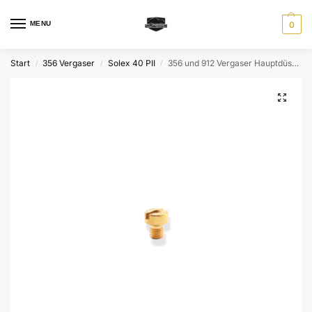
MENU
0
Start
356 Vergaser
Solex 40 PII
356 und 912 Vergaser Hauptdüse 130 für Solex 40 PII
/
/
/