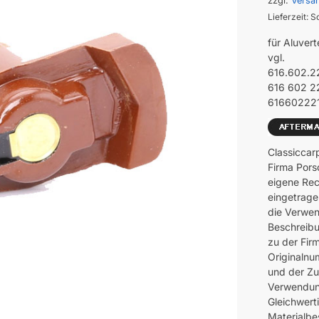
zzgl.
Versa
Lieferzeit: S
für Aluvert
vgl.
616.602.2
616 602 2
61660222
Classiccar
Firma Pors
eigene Rec
eingetrage
die Verwen
Beschreibu
zu der Fir
Originalnu
und der Z
Verwendung
Gleichwerti
Materialbes