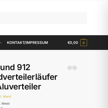
Suchen
KONTAKT/IMPRESSUM
€
0,00
0
und 912
verteilerläufer
Aluverteiler
kl. Mwst
% Mwst