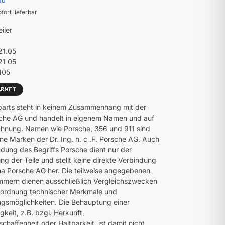
nd
ofort lieferbar
eiler
21.05
21 05
105
parts steht in keinem Zusammenhang mit der
che AG und handelt in eigenem Namen und auf
hnung. Namen wie Porsche, 356 und 911 sind
ne Marken der Dr. Ing. h. c .F. Porsche AG. Auch
dung des Begriffs Porsche dient nur der
ng der Teile und stellt keine direkte Verbindung
ma Porsche AG her. Die teilweise angegebenen
mmern dienen ausschließlich Vergleichszwecken
uordnung technischer Merkmale und
smöglichkeiten. Die Behauptung einer
gkeit, z.B. bzgl. Herkunft,
chaffenheit oder Haltbarkeit, ist damit nicht