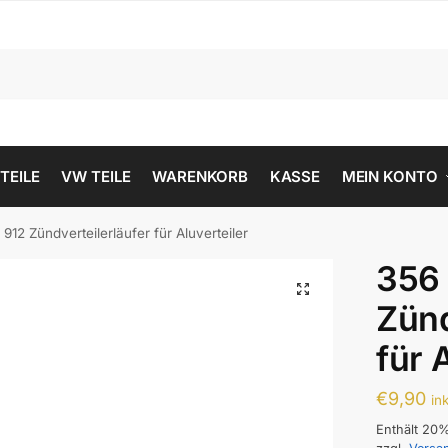
 TEILE
VW TEILE
WARENKORB
KASSE
MEIN KONTO
912 Zündverteilerläufer für Aluverteiler
356 
Zünd
für 
€
9,90
in
Enthält 20