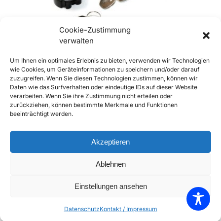
Cookie-Zustimmung
verwalten
Um Ihnen ein optimales Erlebnis zu bieten, verwenden wir Technologien
Out of stock
wie Cookies, um Geräteinformationen zu speichern und/oder darauf
zuzugreifen. Wenn Sie diesen Technologien zustimmen, können wir
Daten wie das Surfverhalten oder eindeutige IDs auf dieser Website
356 A B und C Zündschloss und Türschloss
356 AT2 – C Tür
verarbeiten. Wenn Sie ihre Zustimmung nicht erteilen oder
Set
€
6,30
€
6,90
inkl
zurückziehen, können bestimmte Merkmale und Funktionen
€
449,00
inkl. Mwst
beeinträchtigt werden.
Enthält 20% Mw
Enthält 20% Mwst
zzgl.
Versand
zzgl.
Versand
Lieferzeit: Sofort 
Akzeptieren
Weiterlesen
Add to Compare
Ablehnen
Add to Wishlist
Einstellungen ansehen
Datenschutz
Kontakt / Impressum