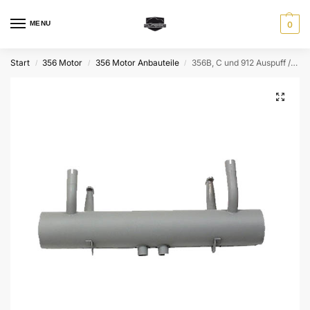
MENU
0
Start
356 Motor
356 Motor Anbauteile
356B, C und 912 Auspuff / Endtopf / Schalldämpfer
/
/
/