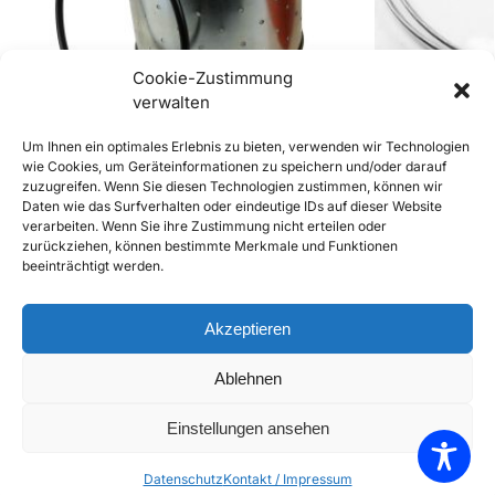
Cookie-Zustimmung
verwalten
Um Ihnen ein optimales Erlebnis zu bieten, verwenden wir Technologien
wie Cookies, um Geräteinformationen zu speichern und/oder darauf
zuzugreifen. Wenn Sie diesen Technologien zustimmen, können wir
356 Ölfilter
Kupplungsseil 
Daten wie das Surfverhalten oder eindeutige IDs auf dieser Website
BT6, 2015mm 
€
14,90
inkl. Mwst
verarbeiten. Wenn Sie ihre Zustimmung nicht erteilen oder
€
19,90
inkl. Mwst
zurückziehen, können bestimmte Merkmale und Funktionen
Enthält 20% Mwst
beeinträchtigt werden.
Enthält 20% Mw
zzgl.
Versand
zzgl.
Versand
Lieferzeit: Sofort lieferbar
Lieferzeit: Sofort 
Akzeptieren
In den Warenkorb
Ablehnen
Add to Compare
Add to Wishlist
Einstellungen ansehen
Datenschutz
Kontakt / Impressum