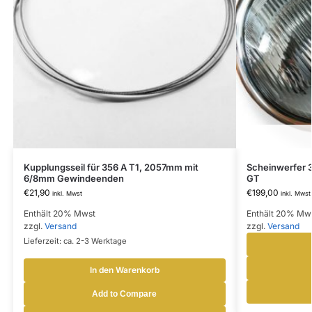
Kupplungsseil für 356 A T1, 2057mm mit
Scheinwerfer 3
6/8mm Gewindeenden
GT
€
21,90
€
199,00
inkl. Mwst
inkl. Mwst
Enthält 20% Mwst
Enthält 20% Mw
zzgl.
Versand
zzgl.
Versand
Lieferzeit: ca. 2-3 Werktage
In den Warenkorb
Add to Compare