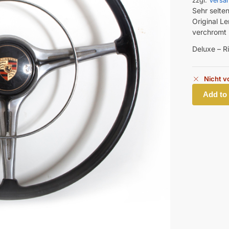
zzgl.
Versa
Sehr selte
Original L
verchromt
Deluxe – R
Nicht v
Add to