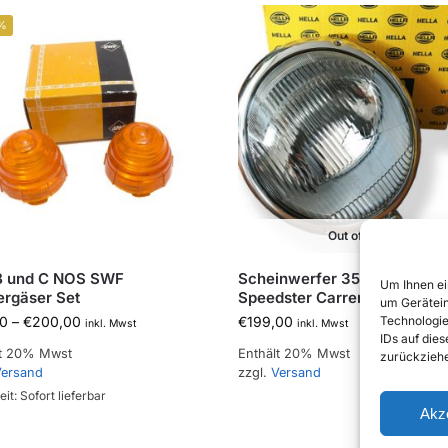
%
Out of stock
B und C NOS SWF
Scheinwerfer 356 A B C
Um Ihnen ei
ergäser Set
Speedster Carrera GS GT
um Gerätein
Technologie
0
–
€
200,00
€
199,00
inkl. Mwst
inkl. Mwst
IDs auf die
lt 20% Mwst
Enthält 20% Mwst
zurückziehe
ersand
zzgl.
Versand
eit: Sofort lieferbar
Akz