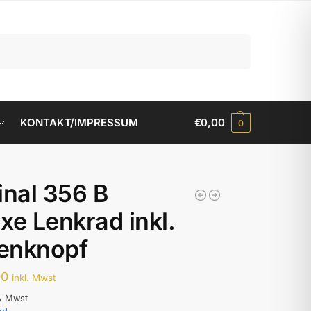
Suchen
KONTAKT/IMPRESSUM
€
0,00
0
inal 356 B
xe Lenkrad inkl.
enknopf
00
inkl. Mwst
% Mwst