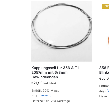
-20
Kupplungsseil für 356 A T1,
356 
2057mm mit 6/8mm
Blink
Gewindeenden
€
50,0
€
21,90
inkl. Mwst
Enthä
Enthält 20% Mwst
zzgl.
V
zzgl.
Versand
Lieferz
Lieferzeit: ca. 2-3 Werktage