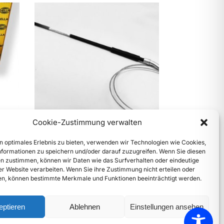
Cookie-Zustimmung verwalten
Handbremsseil, hinten für 356A
n optimales Erlebnis zu bieten, verwenden wir Technologien wie Cookies,
und B (2Stk. erforderlich)
formationen zu speichern und/oder darauf zuzugreifen. Wenn Sie diesen
n zustimmen, können wir Daten wie das Surfverhalten oder eindeutige
€
59,90
inkl. Mwst
ser Website verarbeiten. Wenn Sie ihre Zustimmung nicht erteilen oder
Enthält 20% Mwst
n, können bestimmte Merkmale und Funktionen beeinträchtigt werden.
zzgl.
Versand
Lieferzeit: Sofort lieferbar
eptieren
Ablehnen
Einstellungen ansehen
Fragen? Rufen Sie uns an: +43 69917393940