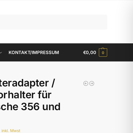
Suchen
KONTAKT/IMPRESSUM
€
0,00
0
teradapter /
rhalter für
sche 356 und
0
inkl. Mwst