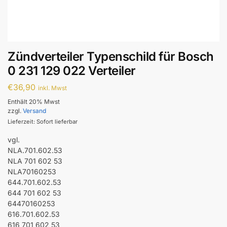
Zündverteiler Typenschild für Bosch
0 231 129 022 Verteiler
€
36,90
inkl. Mwst
Enthält 20% Mwst
zzgl.
Versand
Lieferzeit: Sofort lieferbar
vgl.
NLA.701.602.53
NLA 701 602 53
NLA70160253
644.701.602.53
644 701 602 53
64470160253
616.701.602.53
616 701 602 53