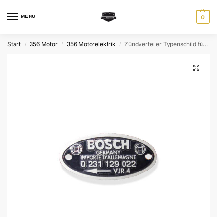
MENU
0
Start
356 Motor
356 Motorelektrik
Zündverteiler Typenschild für Bosch 0 231 129 022 Verteiler
/
/
/