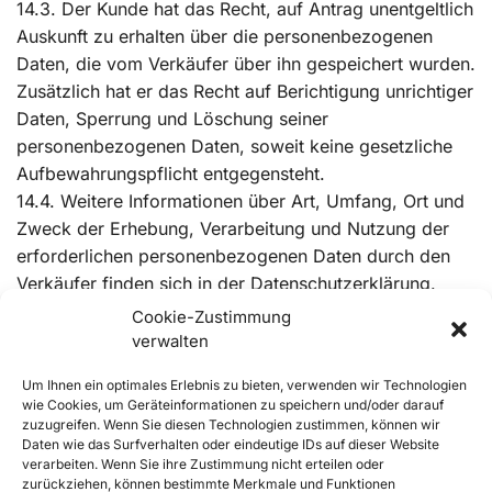
14.3. Der Kunde hat das Recht, auf Antrag unentgeltlich
Auskunft zu erhalten über die personenbezogenen
Daten, die vom Verkäufer über ihn gespeichert wurden.
Zusätzlich hat er das Recht auf Berichtigung unrichtiger
Daten, Sperrung und Löschung seiner
personenbezogenen Daten, soweit keine gesetzliche
Aufbewahrungspflicht entgegensteht.
14.4. Weitere Informationen über Art, Umfang, Ort und
Zweck der Erhebung, Verarbeitung und Nutzung der
erforderlichen personenbezogenen Daten durch den
Verkäufer finden sich in der Datenschutzerklärung.
Cookie-Zustimmung
15. Gerichtsstand, Anwendbares Recht,
verwalten
Vertragssprache
Um Ihnen ein optimales Erlebnis zu bieten, verwenden wir Technologien
wie Cookies, um Geräteinformationen zu speichern und/oder darauf
15.1. Gerichtstand und Erfüllungsort ist der Sitz des
zuzugreifen. Wenn Sie diesen Technologien zustimmen, können wir
Verkäufers, wenn der Besteller Kaufmann, juristische
Daten wie das Surfverhalten oder eindeutige IDs auf dieser Website
Person des öffentlichen Rechts oder öffentlich-
verarbeiten. Wenn Sie ihre Zustimmung nicht erteilen oder
zurückziehen, können bestimmte Merkmale und Funktionen
rechtliches Sondervermögen ist.